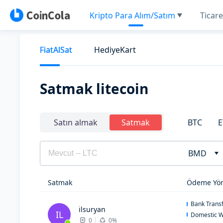
Kripto Para Alım/Satım
Ticare
FiatAlSat
HediyeKart
Satmak litecoin
BTC
E
Satın almak
Satmak
BMD
Satmak
Ödeme Yön
Bank Trans
ilsuryan
IL
Domestic W
0
0%