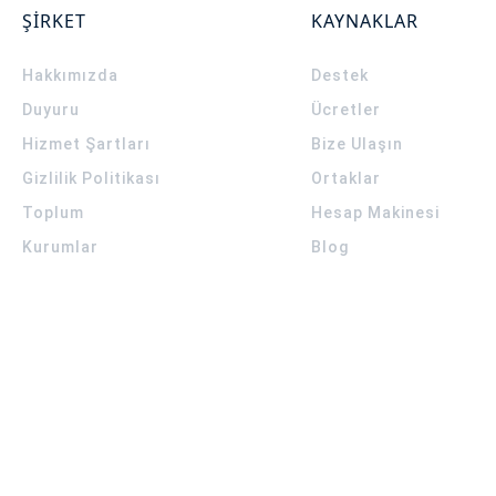
ŞİRKET
KAYNAKLAR
Hakkımızda
Destek
Duyuru
Ücretler
Hizmet Şartları
Bize Ulaşın
Gizlilik Politikası
Ortaklar
Toplum
Hesap Makinesi
Kurumlar
Blog