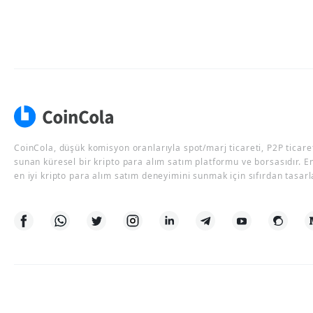
CoinCola, düşük komisyon oranlarıyla spot/marj ticareti, P2P ticaret
sunan küresel bir kripto para alım satım platformu ve borsasıdır. E
en iyi kripto para alım satım deneyimini sunmak için sıfırdan tasarl