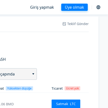
Giriş yapmak
Üye olmak
Teklif Gönder
ASH
 çapında
yat
Ticaret
Yüksekten düşüğe
Ücret yok
Satmak
LTC
.06
BMD