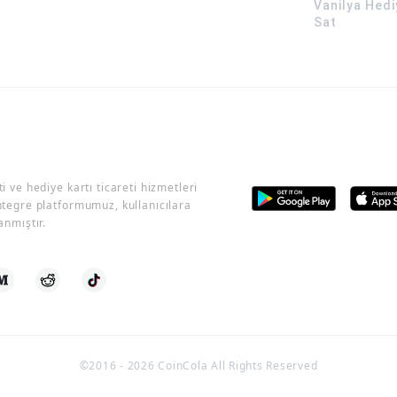
Vanilya Hedi
Sat
i ve hediye kartı ticareti hizmetleri
ntegre platformumuz, kullanıcılara
anmıştır.
©2016 -
2026
CoinCola All Rights Reserved