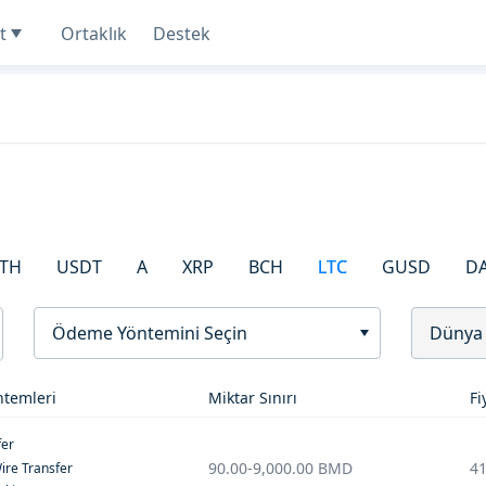
t
Ortaklık
Destek
TH
USDT
A
XRP
BCH
LTC
GUSD
D
Ödeme Yöntemini Seçin
Dünya
temleri
Miktar Sınırı
Fi
fer
90.00
-
9,000.00
BMD
41
ire Transfer