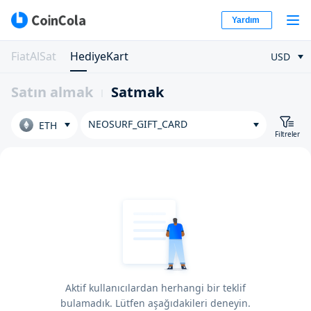
Yardım
FiatAlSat
HediyeKart
USD
Satın almak
Satmak
NEOSURF_GIFT_CARD
ETH
Filtreler
Aktif kullanıcılardan herhangi bir teklif
bulamadık. Lütfen aşağıdakileri deneyin.