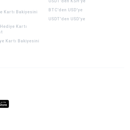
USDT'den KSH'ye
BTC'den USD'ye
 Kartı Bakiyesini
USDT'den USD'ye
Hediye Kartı
at
ye Kartı Bakiyesini