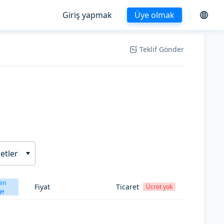
Giriş yapmak
Üye olmak
Teklif Gönder
etler
en
Fiyat
Ticaret
Ücret yok
ğe