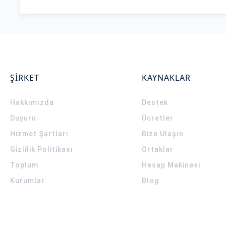
ŞİRKET
KAYNAKLAR
Hakkımızda
Destek
Duyuru
Ücretler
Hizmet Şartları
Bize Ulaşın
Gizlilik Politikası
Ortaklar
Toplum
Hesap Makinesi
Kurumlar
Blog