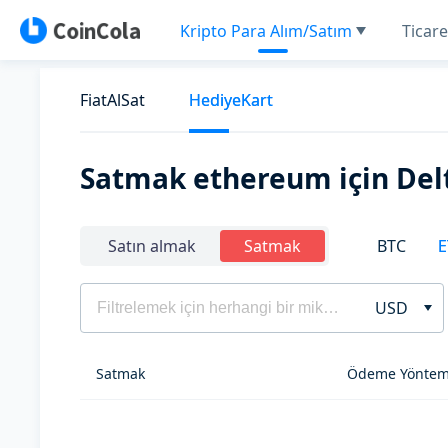
Kripto Para Alım/Satım
Ticare
FiatAlSat
HediyeKart
Satmak ethereum için Delt
BTC
E
Satın almak
Satmak
USD
Satmak
Ödeme Yöntem