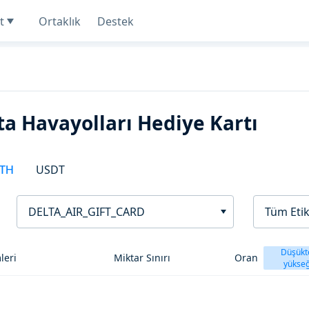
t
Ortaklık
Destek
a Havayolları Hediye Kartı
TH
USDT
DELTA_AIR_GIFT_CARD
Tüm Etik
Düşükt
leri
Miktar Sınırı
Oran
yükse