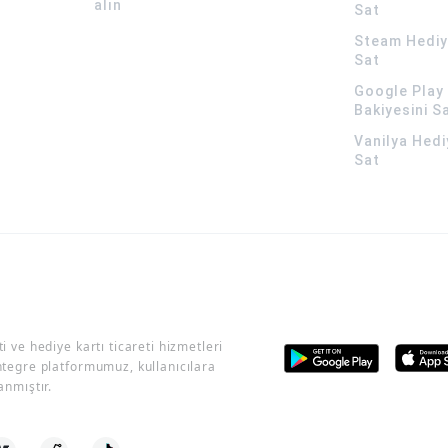
alın
Sat
Steam Hediye
Sat
Google Play 
Bakiyesini S
Vanilya Hedi
Sat
i ve hediye kartı ticareti hizmetleri
ntegre platformumuz, kullanıcılara
anmıştır.