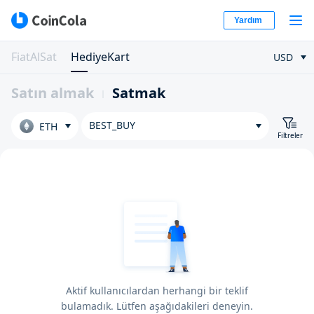
Yardım
FiatAlSat
HediyeKart
USD
Satın almak
Satmak
BEST_BUY
ETH
Filtreler
Aktif kullanıcılardan herhangi bir teklif
bulamadık. Lütfen aşağıdakileri deneyin.