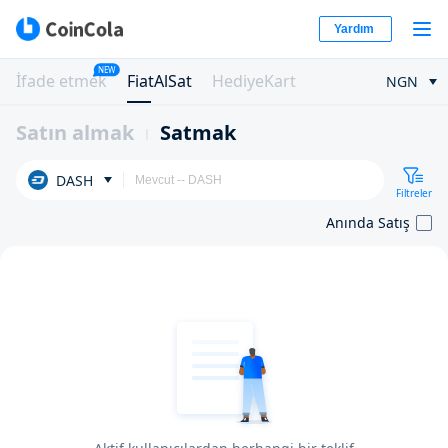
Yardım
NEW
İfade etmek
FiatAlSat
HediyeKart
NGN
Satın almak
Satmak
DASH
Filtreler
Anında Satış