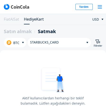
Yardım
FiatAlSat
HediyeKart
USD
Satın almak
Satmak
STARBUCKS_CARD
BTC
Filtreler
Aktif kullanıcılardan herhangi bir teklif
bulamadık. Lütfen aşağıdakileri deneyin.