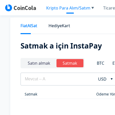
Kripto Para Alım/Satım
Ticare
FiatAlSat
HediyeKart
Satmak a için InstaPay
BTC
E
Satın almak
Satmak
USD
Satmak
Ödeme Yön