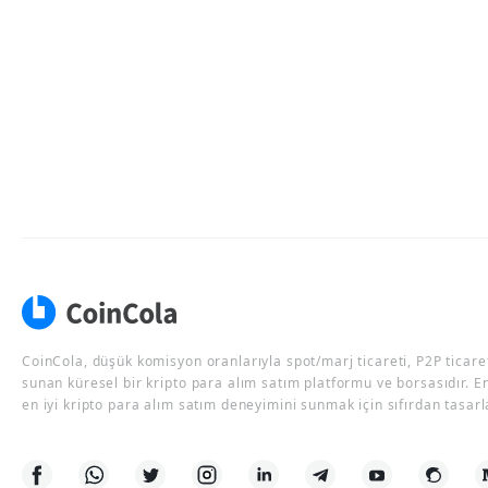
CoinCola, düşük komisyon oranlarıyla spot/marj ticareti, P2P ticaret
sunan küresel bir kripto para alım satım platformu ve borsasıdır. E
en iyi kripto para alım satım deneyimini sunmak için sıfırdan tasarl