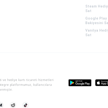
Steam Hediye
Sat
Google Play 
Bakiyesini S
Vanilya Hedi
Sat
i ve hediye kartı ticareti hizmetleri
ntegre platformumuz, kullanıcılara
anmıştır.