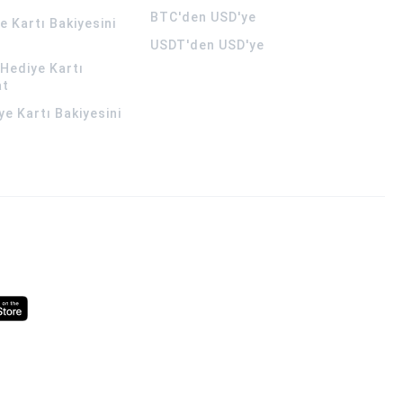
BTC'den USD'ye
 Kartı Bakiyesini
USDT'den USD'ye
Hediye Kartı
at
ye Kartı Bakiyesini