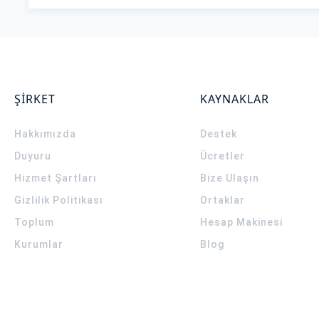
ŞİRKET
KAYNAKLAR
Hakkımızda
Destek
Duyuru
Ücretler
Hizmet Şartları
Bize Ulaşın
Gizlilik Politikası
Ortaklar
Toplum
Hesap Makinesi
Kurumlar
Blog