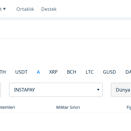
t
Ortaklık
Destek
TH
USDT
A
XRP
BCH
LTC
GUSD
D
INSTAPAY
Dünya
temleri
Miktar Sınırı
Fi