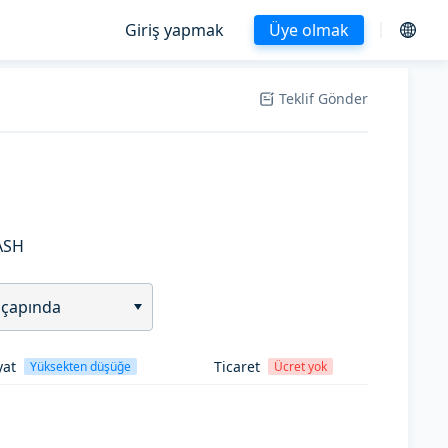
Giriş yapmak
Üye olmak
Teklif Gönder
ASH
 çapında
yat
Ticaret
Yüksekten düşüğe
Ücret yok