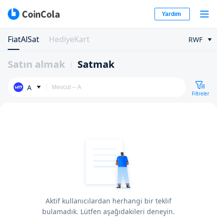
Yardım
FiatAlSat
HediyeKart
RWF
Satın almak
Satmak
A
Filtreler
Aktif kullanıcılardan herhangi bir teklif
bulamadık. Lütfen aşağıdakileri deneyin.