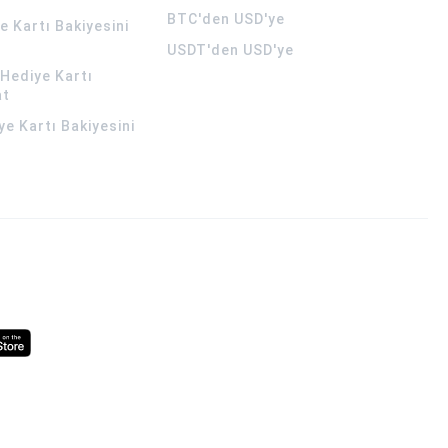
BTC'den USD'ye
 Kartı Bakiyesini
USDT'den USD'ye
Hediye Kartı
at
ye Kartı Bakiyesini