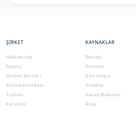
ŞİRKET
KAYNAKLAR
Hakkımızda
Destek
Duyuru
Ücretler
Hizmet Şartları
Bize Ulaşın
Gizlilik Politikası
Ortaklar
Toplum
Hesap Makinesi
Kurumlar
Blog