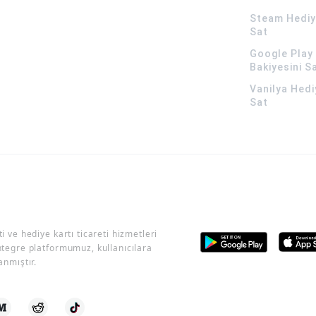
Steam Hediye
Sat
Google Play 
Bakiyesini S
Vanilya Hedi
Sat
i ve hediye kartı ticareti hizmetleri
ntegre platformumuz, kullanıcılara
anmıştır.