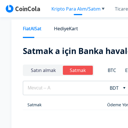
Kripto Para Alım/Satım
Ticare
FiatAlSat
HediyeKart
Satmak a için Banka haval
BTC
E
Satın almak
Satmak
BDT
Satmak
Ödeme Yön