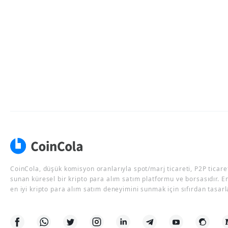
CoinCola, düşük komisyon oranlarıyla spot/marj ticareti, P2P ticaret
sunan küresel bir kripto para alım satım platformu ve borsasıdır. E
en iyi kripto para alım satım deneyimini sunmak için sıfırdan tasarl