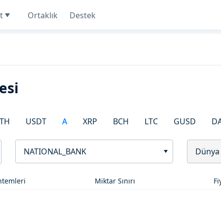
t
Ortaklık
Destek
esi
TH
USDT
A
XRP
BCH
LTC
GUSD
D
NATIONAL_BANK
Dünya
temleri
Miktar Sınırı
Fi