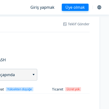
Giriş yapmak
Üye olmak
Teklif Gönder
ASH
 çapında
yat
Ticaret
Yüksekten düşüğe
Ücret yok