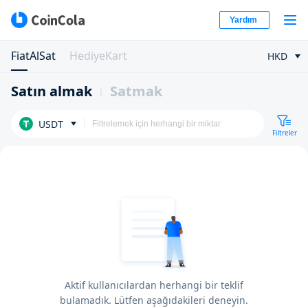
Yardım
FiatAlSat
HediyeKart
HKD
Satın almak
Satmak
USDT
Filtreler
Aktif kullanıcılardan herhangi bir teklif
bulamadık. Lütfen aşağıdakileri deneyin.