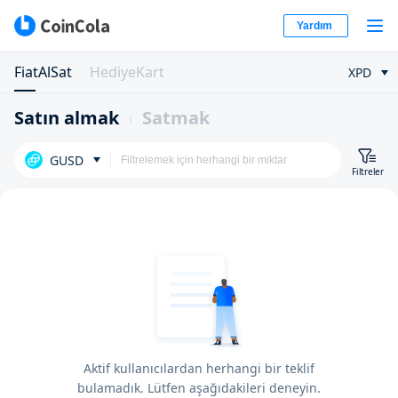
Yardım
FiatAlSat
HediyeKart
XPD
Satın almak
Satmak
GUSD
Filtreler
Aktif kullanıcılardan herhangi bir teklif
bulamadık. Lütfen aşağıdakileri deneyin.