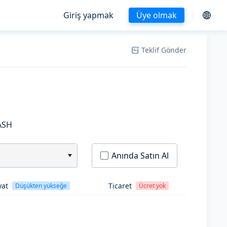
Giriş yapmak
Üye olmak
Teklif Gönder
ASH
Anında Satın Al
yat
Ticaret
Düşükten yükseğe
Ücret yok