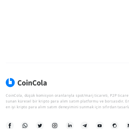
CoinCola, düşük komisyon oranlarıyla spot/marj ticareti, P2P ticaret
sunan küresel bir kripto para alım satım platformu ve borsasıdır. E
en iyi kripto para alım satım deneyimini sunmak için sıfırdan tasarl