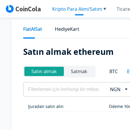
Kripto Para Alım/Satım
Ticare
FiatAlSat
HediyeKart
Satın almak ethereum
BTC
E
Satın almak
Satmak
NGN
Şuradan satın alın
Ödeme Yön