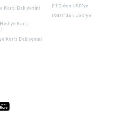
BTC'den USD'ye
 Kartı Bakiyesini
USDT'den USD'ye
Hediye Kartı
at
ye Kartı Bakiyesini