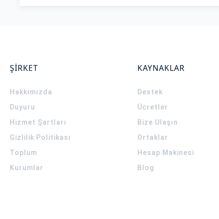
ŞİRKET
KAYNAKLAR
Hakkımızda
Destek
Duyuru
Ücretler
Hizmet Şartları
Bize Ulaşın
Gizlilik Politikası
Ortaklar
Toplum
Hesap Makinesi
Kurumlar
Blog