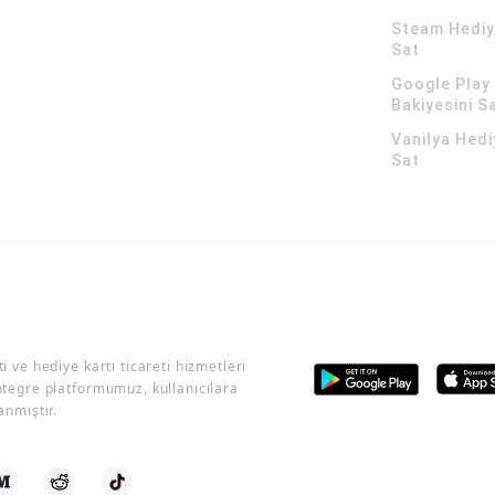
Steam Hediye
Sat
Google Play 
Bakiyesini S
Vanilya Hedi
Sat
i ve hediye kartı ticareti hizmetleri
ntegre platformumuz, kullanıcılara
anmıştır.