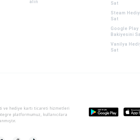
alın
Sat
Steam Hediye
Sat
Google Play 
Bakiyesini S
Vanilya Hedi
Sat
i ve hediye kartı ticareti hizmetleri
ntegre platformumuz, kullanıcılara
anmıştır.