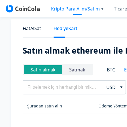
Kripto Para Alım/Satım
Ticare
FiatAlSat
HediyeKart
Satın almak ethereum ile
BTC
E
Satın almak
Satmak
USD
Şuradan satın alın
Ödeme Yöntem