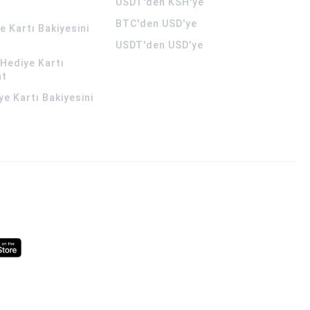
USDT'den KSH'ye
BTC'den USD'ye
 Kartı Bakiyesini
USDT'den USD'ye
Hediye Kartı
at
ye Kartı Bakiyesini