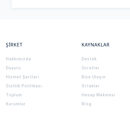
ŞİRKET
KAYNAKLAR
Hakkımızda
Destek
Duyuru
Ücretler
Hizmet Şartları
Bize Ulaşın
Gizlilik Politikası
Ortaklar
Toplum
Hesap Makinesi
Kurumlar
Blog