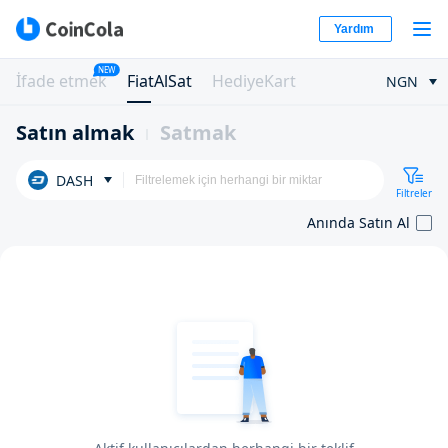
Yardım
NEW
İfade etmek
FiatAlSat
HediyeKart
NGN
Satın almak
Satmak
DASH
Filtreler
Anında Satın Al