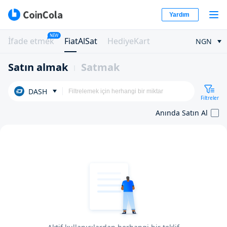
Yardım
NEW
İfade etmek
FiatAlSat
HediyeKart
NGN
Satın almak
Satmak
DASH
Filtreler
Anında Satın Al