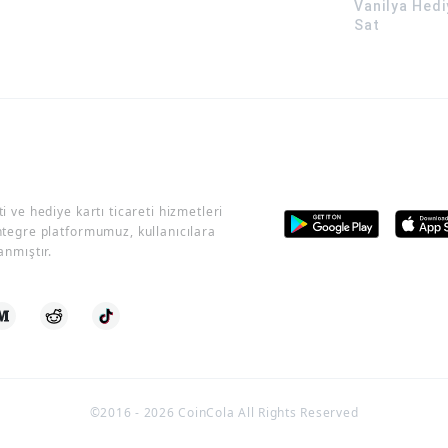
Vanilya Hedi
Sat
i ve hediye kartı ticareti hizmetleri
ntegre platformumuz, kullanıcılara
anmıştır.
©2016 -
2026
CoinCola All Rights Reserved