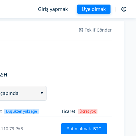
Giriş yapmak
Üye olmak
Teklif Gönder
ASH
 çapında
t
Ticaret
Düşükten yükseğe
Ücret yok
,110.79
PAB
Satın almak
BTC