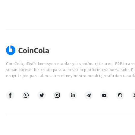
CoinCola, düşük komisyon oranlarıyla spot/marj ticareti, P2P ticaret
sunan küresel bir kripto para alım satım platformu ve borsasıdır. E
en iyi kripto para alım satım deneyimini sunmak için sıfırdan tasarl