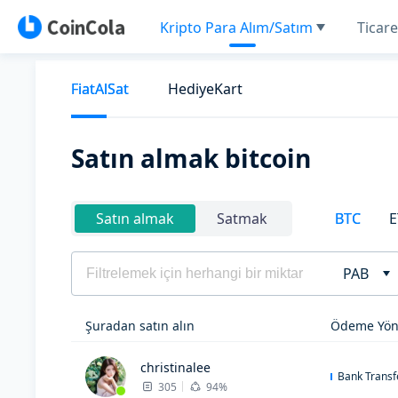
Kripto Para Alım/Satım
Ticare
FiatAlSat
HediyeKart
Satın almak bitcoin
BTC
E
Satın almak
Satmak
PAB
Şuradan satın alın
Ödeme Yön
christinalee
Bank Transf
305
94%