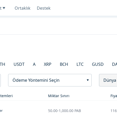
t
Ortaklık
Destek
TH
USDT
A
XRP
BCH
LTC
GUSD
D
Ödeme Yöntemini Seçin
Dünya
temleri
Miktar Sınırı
Fiya
50.00
-
1,000.00
PAB
116
er