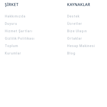
ŞİRKET
KAYNAKLAR
Hakkımızda
Destek
Duyuru
Ücretler
Hizmet Şartları
Bize Ulaşın
Gizlilik Politikası
Ortaklar
Toplum
Hesap Makinesi
Kurumlar
Blog