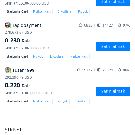
Satın almak
Sınırlar
:
25.00-500.00
USD
Starbucks Card
Fiziksel Kart
E-Kodları
Fiş yok
rapidpayment
6833
14427
97%
279,673.67
USD
0.230
Rate
Satın almak
Sınırlar
:
25.00-500.00
USD
Starbucks Card
Fiş yok
E-Kodları
Fiziksel Kart
susan1998
15277
23524
98%
292,390.79
USD
0.220
Rate
Satın almak
Sınırlar
:
50.00-1,000.00
USD
Starbucks Card
Fiziksel Kart
Fiş yok
E-Kodları
ŞİRKET