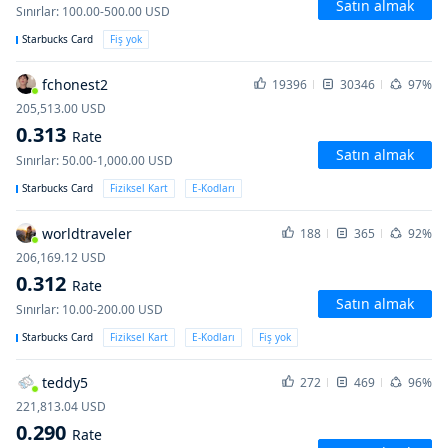
Satın almak
Sınırlar
:
100.00-500.00
USD
Starbucks Card
Fiş yok
fchonest2
19396
30346
97%
205,513.00
USD
0.313
Rate
Satın almak
Sınırlar
:
50.00-1,000.00
USD
Starbucks Card
Fiziksel Kart
E-Kodları
worldtraveler
188
365
92%
206,169.12
USD
0.312
Rate
Satın almak
Sınırlar
:
10.00-200.00
USD
Starbucks Card
Fiziksel Kart
E-Kodları
Fiş yok
teddy5
272
469
96%
221,813.04
USD
0.290
Rate