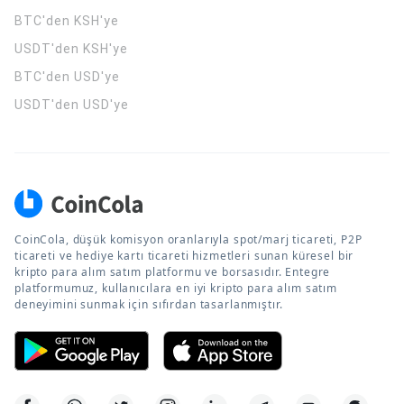
BTC'den KSH'ye
USDT'den KSH'ye
BTC'den USD'ye
USDT'den USD'ye
CoinCola, düşük komisyon oranlarıyla spot/marj ticareti, P2P
ticareti ve hediye kartı ticareti hizmetleri sunan küresel bir
kripto para alım satım platformu ve borsasıdır. Entegre
platformumuz, kullanıcılara en iyi kripto para alım satım
deneyimini sunmak için sıfırdan tasarlanmıştır.