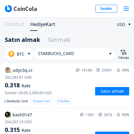
Yardım
FiatAlSat
HediyeKart
USD
Satın almak
Satmak
STARBUCKS_CARD
BTC
Filtreler
udyc3q.cc
16140
25491
98%
202,283.87
USD
0.318
Rate
Satın almak
Sınırlar
:
50.00-2,000.00
USD
Starbucks Card
Fiziksel Kart
E-Kodları
bash0147
1305
2674
90%
204,207.19
USD
0.315
Rate