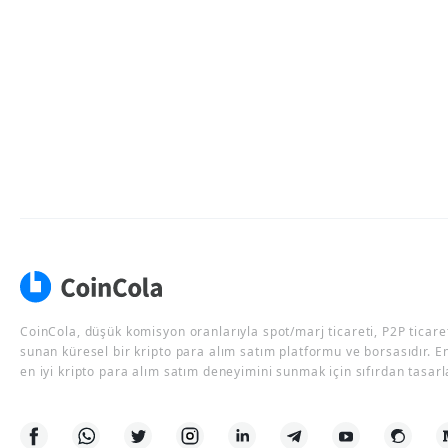
CoinCola, düşük komisyon oranlarıyla spot/marj ticareti, P2P ticaret
sunan küresel bir kripto para alım satım platformu ve borsasıdır. E
en iyi kripto para alım satım deneyimini sunmak için sıfırdan tasarl