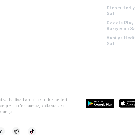
Steam Hediye
Sat
Google Play 
Bakiyesini S
Vanilya Hedi
Sat
i ve hediye kartı ticareti hizmetleri
ntegre platformumuz, kullanıcılara
anmıştır.