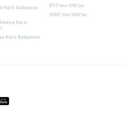
BTC'den USD'ye
 Kartı Bakiyesini
USDT'den USD'ye
Hediye Kartı
at
ye Kartı Bakiyesini