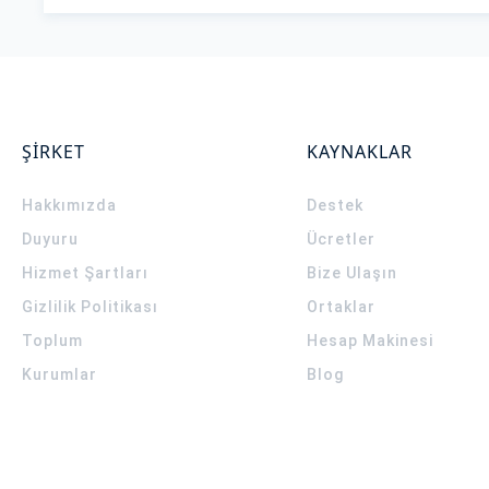
ŞİRKET
KAYNAKLAR
Hakkımızda
Destek
Duyuru
Ücretler
Hizmet Şartları
Bize Ulaşın
Gizlilik Politikası
Ortaklar
Toplum
Hesap Makinesi
Kurumlar
Blog