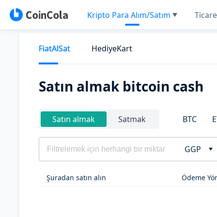
Kripto Para Alım/Satım
Ticare
FiatAlSat
HediyeKart
Satın almak bitcoin cash
BTC
E
Satın almak
Satmak
GGP
Şuradan satın alın
Ödeme Yön