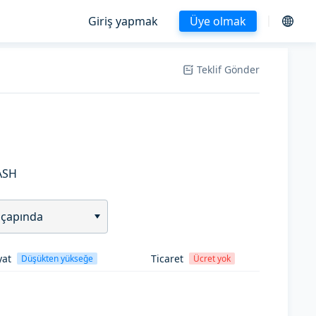
Giriş yapmak
Üye olmak
Teklif Gönder
ASH
 çapında
yat
Ticaret
Düşükten yükseğe
Ücret yok