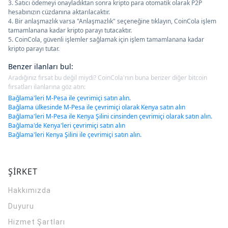
3. Satıcı ödemeyi onayladıktan sonra kripto para otomatik olarak P2P
hesabınızın cüzdanına aktarılacaktır.
4. Bir anlaşmazlık varsa "Anlaşmazlık" seçeneğine tıklayın, CoinCola işlem
tamamlanana kadar kripto parayı tutacaktır.
5. CoinCola, güvenli işlemler sağlamak için işlem tamamlanana kadar
kripto parayı tutar.
Benzer ilanları bul
:
Aradığınız fırsat bu değil miydi? CoinCola'nın buna benzer diğer bitcoin
fırsatları ilanlarına göz atın:
Bağlama'leri M-Pesa ile çevrimiçi satın alın.
Bağlama ülkesinde M-Pesa ile çevrimiçi olarak Kenya satın alın
Bağlama'leri M-Pesa ile Kenya Şilini cinsinden çevrimiçi olarak satın alın.
Bağlama'de Kenya'leri çevrimiçi satın alın
Bağlama'leri Kenya Şilini ile çevrimiçi satın alın.
ŞİRKET
Hakkımızda
Duyuru
Hizmet Şartları