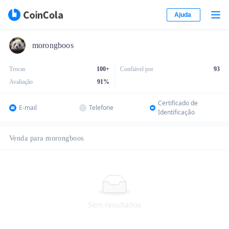
Ajuda
morongboos
Trocas
100+
Confiável por
93
Avaliação
91
%
Certificado de
E-mail
Telefone
Identificação
Venda para morongboos
Sem resultados