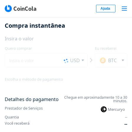
Ajuda
Compra instantânea
Insira o valor
Quero comprar
Eu receberei
USD
BTC
Escolha o método de pagamento
Chegue em aproximadamente 10 a 30
Detalhes do pagamento
minutos.
Prestador de Serviços
Mercuryo
Quantia
-
-
Você receberá
-
-