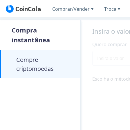
Comprar/Vender
Troca
Compra
Insira o valo
instantânea
Quero comprar
Compre
criptomoedas
Escolha o métod