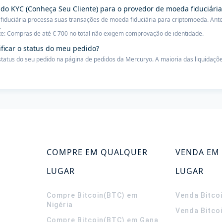
 do KYC (Conheça Seu Cliente) para o provedor de moeda fiduciária
iduciária processa suas transações de moeda fiduciária para criptomoeda. Ante
.
e: Compras de até € 700 no total não exigem comprovação de identidade.
ificar o status do meu pedido?
 status do seu pedido na página de pedidos da Mercuryo. A maioria das liquidaçõe
COMPRE EM QUALQUER
VENDA EM
LUGAR
LUGAR
Compre Bitcoin(BTC) em
Venda Bitco
Nigéria
Venda Bitco
Compre Bitcoin(BTC) em Gana