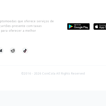
iptomoedas que oferece serviços de
cartões-presente com taxas
o para oferecer a melhor
©2016 -
2026
CoinCola All Rights Reserved