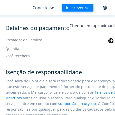
Conecte-se
Inscrever-se
Chegue em aproximad
Detalhes do pagamento
Prestador de Serviços
Quantia
Você receberá
Isenção de responsabilidade
Você sairá do CoinCola e será redirecionado para o Mercuryo.i
que este serviço de pagamento é fornecido por um site de pa
terceirizado, o Mercuryo.io. Leia e concorde com os
Termos de 
Mercuryo
antes de usar o serviço. Para quaisquer dúvidas rela
serviço, entre em contato com
support@mercuryo.io
. O CoinCo
responsabiliza por quaisquer perdas ou danos causados ​​pelo 
serviços de pagamento de terceiros.