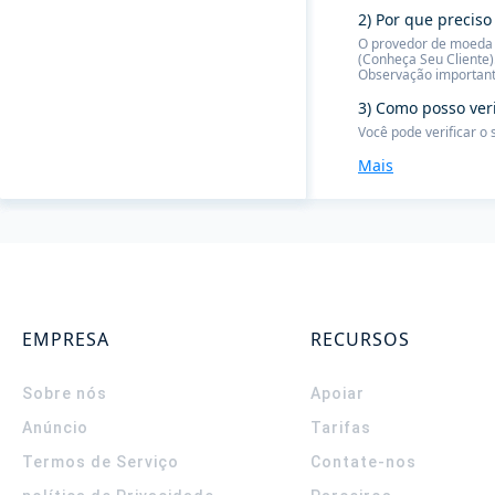
2) Por que preciso
O provedor de moeda f
(Conheça Seu Cliente)
Observação important
3) Como posso ver
Você pode verificar o
Mais
EMPRESA
RECURSOS
Sobre nós
Apoiar
Anúncio
Tarifas
Termos de Serviço
Contate-nos