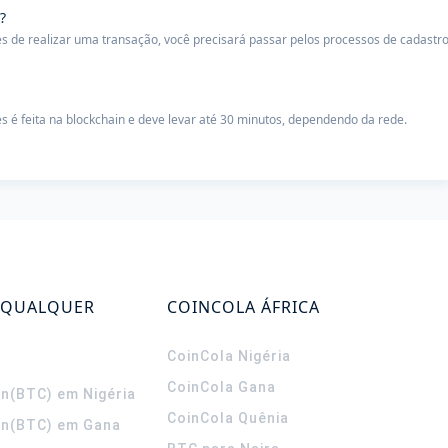
?
s de realizar uma transação, você precisará passar pelos processos de cadastr
s é feita na blockchain e deve levar até 30 minutos, dependendo da rede.
 QUALQUER
COINCOLA ÁFRICA
CoinCola
Nigéria
CoinCola
Gana
in(BTC) em Nigéria
CoinCola
Quênia
in(BTC) em Gana