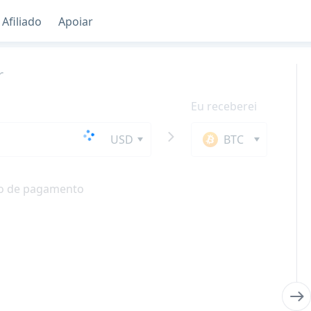
Afiliado
Apoiar
r
Eu receberei
USD
BTC
o de pagamento