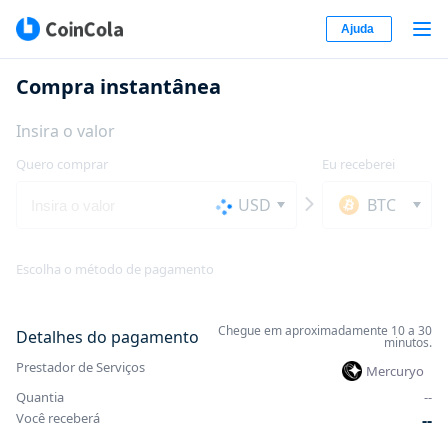
Ajuda
Compra instantânea
Insira o valor
Quero comprar
Eu receberei
USD
BTC
Escolha o método de pagamento
Chegue em aproximadamente 10 a 30
Detalhes do pagamento
minutos.
Prestador de Serviços
Mercuryo
Quantia
-
-
Você receberá
-
-