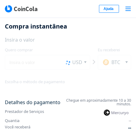
Ajuda
Compra instantânea
Insira o valor
Quero comprar
Eu receberei
USD
BTC
Escolha o método de pagamento
Chegue em aproximadamente 10 a 30
Detalhes do pagamento
minutos.
Prestador de Serviços
Mercuryo
Quantia
-
-
Você receberá
-
-