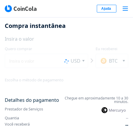
Ajuda
Compra instantânea
Insira o valor
Quero comprar
Eu receberei
USD
BTC
Escolha o método de pagamento
Chegue em aproximadamente 10 a 30
Detalhes do pagamento
minutos.
Prestador de Serviços
Mercuryo
Quantia
-
-
Você receberá
-
-