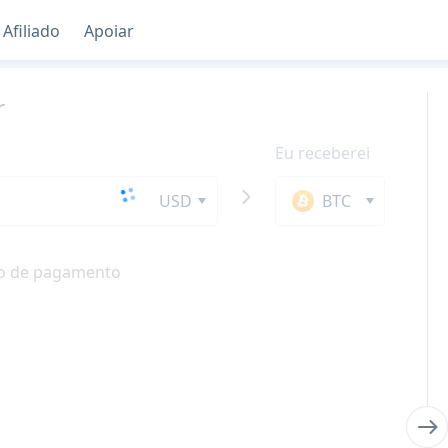
Afiliado
Apoiar
r
Eu receberei
USD
BTC
o de pagamento