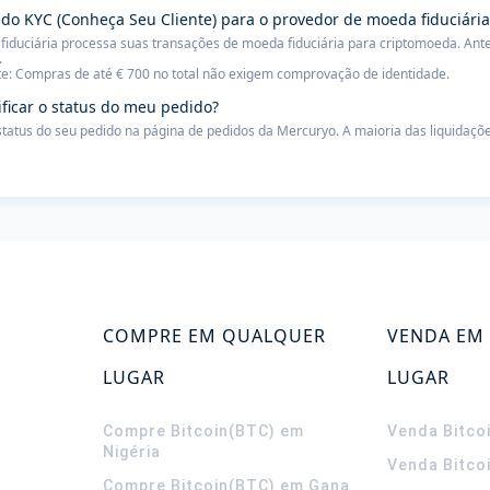
 do KYC (Conheça Seu Cliente) para o provedor de moeda fiduciária
iduciária processa suas transações de moeda fiduciária para criptomoeda. Ante
.
e: Compras de até € 700 no total não exigem comprovação de identidade.
ificar o status do meu pedido?
 status do seu pedido na página de pedidos da Mercuryo. A maioria das liquidaçõe
COMPRE EM QUALQUER
VENDA EM
LUGAR
LUGAR
Compre Bitcoin(BTC) em
Venda Bitco
Nigéria
Venda Bitco
Compre Bitcoin(BTC) em Gana