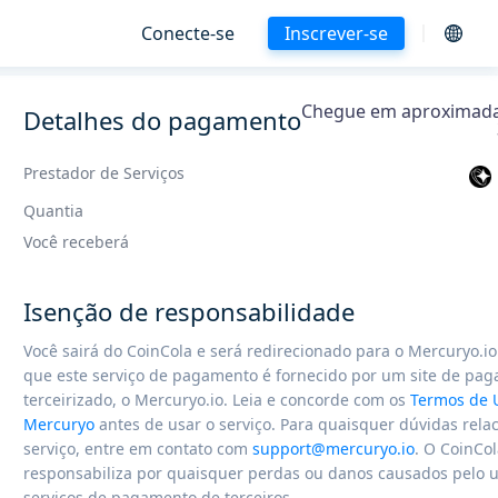
Conecte-se
Inscrever-se
Chegue em aproximad
Detalhes do pagamento
Prestador de Serviços
Quantia
Você receberá
Isenção de responsabilidade
Você sairá do CoinCola e será redirecionado para o Mercuryo.i
que este serviço de pagamento é fornecido por um site de pa
terceirizado, o Mercuryo.io. Leia e concorde com os
Termos de 
Mercuryo
antes de usar o serviço. Para quaisquer dúvidas rela
serviço, entre em contato com
support@mercuryo.io
. O CoinCo
responsabiliza por quaisquer perdas ou danos causados ​​pelo 
serviços de pagamento de terceiros.