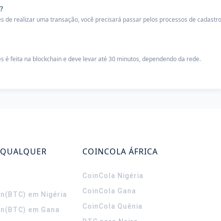
?
s de realizar uma transação, você precisará passar pelos processos de cadastr
s é feita na blockchain e deve levar até 30 minutos, dependendo da rede.
 QUALQUER
COINCOLA ÁFRICA
CoinCola
Nigéria
CoinCola
Gana
in(BTC) em Nigéria
CoinCola
Quênia
in(BTC) em Gana