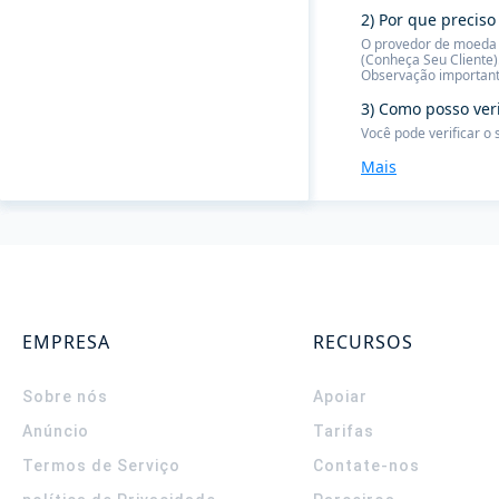
2) Por que preciso
O provedor de moeda f
(Conheça Seu Cliente)
Observação important
3) Como posso ver
Você pode verificar o
Mais
EMPRESA
RECURSOS
Sobre nós
Apoiar
Anúncio
Tarifas
Termos de Serviço
Contate-nos