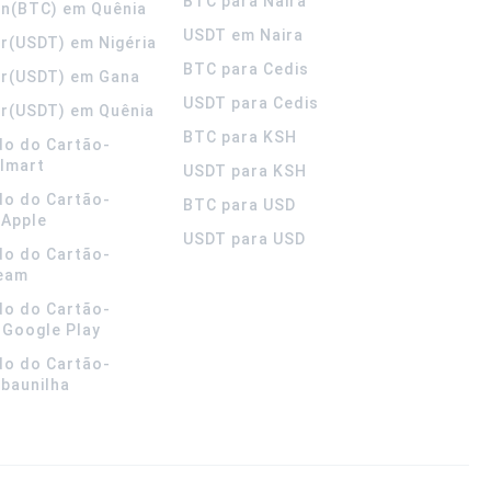
BTC para Naira
in(BTC) em Quênia
USDT em Naira
r(USDT) em Nigéria
BTC para Cedis
er(USDT) em Gana
USDT para Cedis
r(USDT) em Quênia
BTC para KSH
do do Cartão-
lmart
USDT para KSH
do do Cartão-
BTC para USD
 Apple
USDT para USD
do do Cartão-
team
do do Cartão-
 Google Play
do do Cartão-
 baunilha