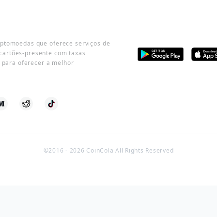
iptomoedas que oferece serviços de
cartões-presente com taxas
o para oferecer a melhor
©2016 -
2026
CoinCola All Rights Reserved