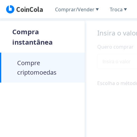
Comprar/Vender
Troca
Compra
Insira o valo
instantânea
Quero comprar
Compre
criptomoedas
Escolha o métod