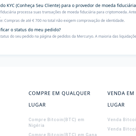
 do KYC (Conheça Seu Cliente) para o provedor de moeda fiduciária
iduciária processa suas transações de moeda fiduciária para criptomoeda. Ante
.
e: Compras de até € 700 no total não exigem comprovação de identidade.
ificar o status do meu pedido?
 status do seu pedido na página de pedidos da Mercuryo. A maioria das liquidaçõe
COMPRE EM QUALQUER
VENDA EM
LUGAR
LUGAR
Compre Bitcoin(BTC) em
Venda Bitco
Nigéria
Venda Bitco
Compre Bitcoin(BTC) em Gana