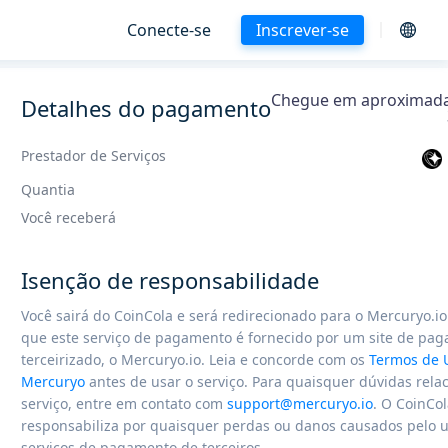
Conecte-se
Inscrever-se
Chegue em aproximad
Detalhes do pagamento
Prestador de Serviços
Quantia
Você receberá
Isenção de responsabilidade
Você sairá do CoinCola e será redirecionado para o Mercuryo.i
que este serviço de pagamento é fornecido por um site de pa
terceirizado, o Mercuryo.io. Leia e concorde com os
Termos de 
Mercuryo
antes de usar o serviço. Para quaisquer dúvidas rela
serviço, entre em contato com
support@mercuryo.io
. O CoinCo
responsabiliza por quaisquer perdas ou danos causados ​​pelo 
serviços de pagamento de terceiros.