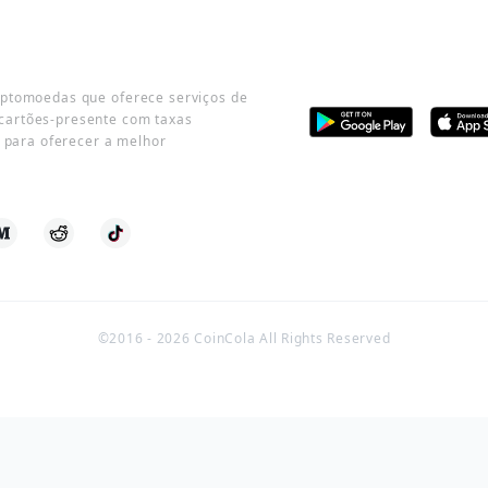
iptomoedas que oferece serviços de
cartões-presente com taxas
o para oferecer a melhor
©2016 -
2026
CoinCola All Rights Reserved