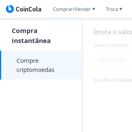
Comprar/Vender
Troca
Compra
Insira o valo
instantânea
Quero comprar
Compre
criptomoedas
Escolha o métod