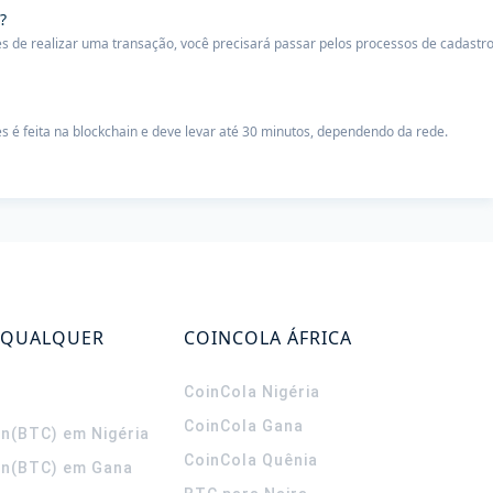
?
s de realizar uma transação, você precisará passar pelos processos de cadastr
s é feita na blockchain e deve levar até 30 minutos, dependendo da rede.
 QUALQUER
COINCOLA ÁFRICA
CoinCola
Nigéria
CoinCola
Gana
in(BTC) em Nigéria
CoinCola
Quênia
in(BTC) em Gana