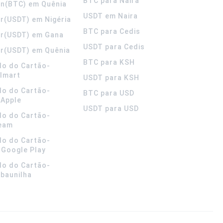
BTC para Naira
in(BTC) em Quênia
USDT em Naira
r(USDT) em Nigéria
BTC para Cedis
er(USDT) em Gana
USDT para Cedis
r(USDT) em Quênia
BTC para KSH
do do Cartão-
lmart
USDT para KSH
do do Cartão-
BTC para USD
 Apple
USDT para USD
do do Cartão-
team
do do Cartão-
 Google Play
do do Cartão-
 baunilha