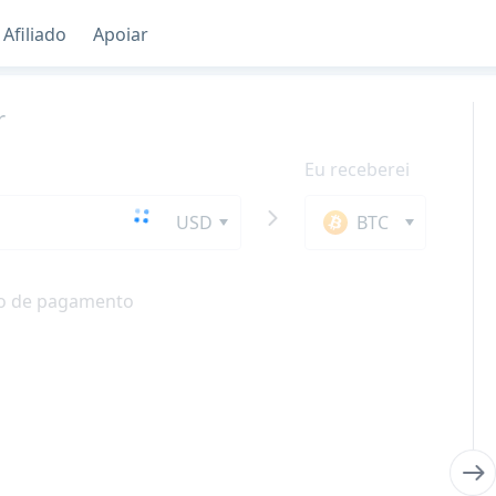
Afiliado
Apoiar
r
Eu receberei
USD
BTC
o de pagamento