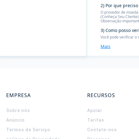
2) Por que preciso
O provedor de moeda f
(Conheça Seu Cliente)
Observação important
3) Como posso ver
Você pode verificar o
Mais
EMPRESA
RECURSOS
Sobre nós
Apoiar
Anúncio
Tarifas
Termos de Serviço
Contate-nos