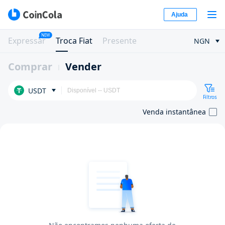
Ajuda
NEW
Expressar
Troca Fiat
Presente
NGN
Comprar
Vender
USDT
Filtros
Venda instantânea