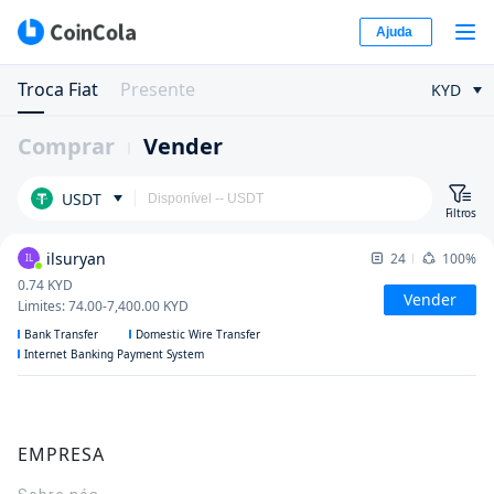
Ajuda
Troca Fiat
Presente
KYD
Comprar
Vender
USDT
Filtros
ilsuryan
24
100%
IL
0.74
KYD
Vender
Limites
:
74.00
-
7,400.00
KYD
Bank Transfer
Domestic Wire Transfer
Internet Banking Payment System
EMPRESA