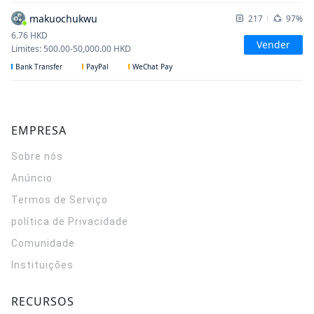
makuochukwu
217
97%
6.76
HKD
Vender
Limites
:
500.00
-
50,000.00
HKD
Bank Transfer
PayPal
WeChat Pay
EMPRESA
Sobre nós
Anúncio
Termos de Serviço
política de Privacidade
Comunidade
Instituições
RECURSOS