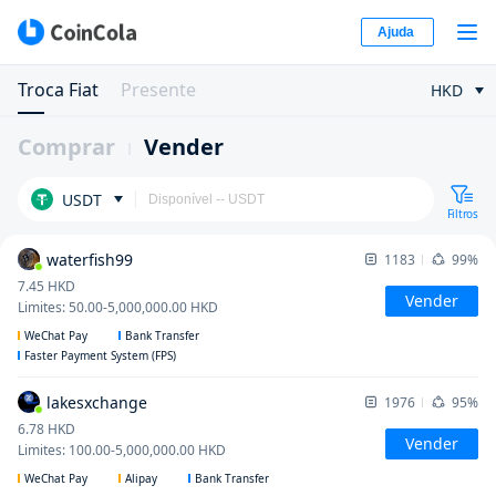
Ajuda
Troca Fiat
Presente
HKD
Comprar
Vender
USDT
Filtros
waterfish99
1183
99%
7.45
HKD
Vender
Limites
:
50.00
-
5,000,000.00
HKD
WeChat Pay
Bank Transfer
Faster Payment System (FPS)
lakesxchange
1976
95%
6.78
HKD
Vender
Limites
:
100.00
-
5,000,000.00
HKD
WeChat Pay
Alipay
Bank Transfer