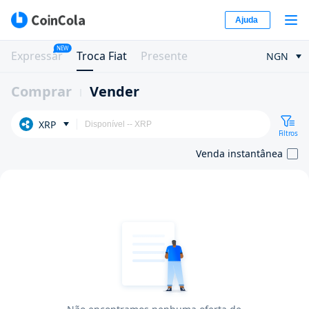
Ajuda
NEW
Expressar
Troca Fiat
Presente
NGN
Comprar
Vender
XRP
Filtros
Venda instantânea