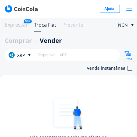
Ajuda
NEW
Expressar
Troca Fiat
Presente
NGN
Comprar
Vender
XRP
Filtros
Venda instantânea