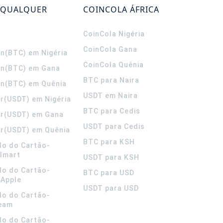
 QUALQUER
COINCOLA ÁFRICA
CoinCola
Nigéria
CoinCola
Gana
in(BTC) em Nigéria
CoinCola
Quênia
in(BTC) em Gana
BTC para Naira
in(BTC) em Quênia
USDT em Naira
r(USDT) em Nigéria
BTC para Cedis
er(USDT) em Gana
USDT para Cedis
r(USDT) em Quênia
BTC para KSH
do do Cartão-
lmart
USDT para KSH
do do Cartão-
BTC para USD
 Apple
USDT para USD
do do Cartão-
team
do do Cartão-