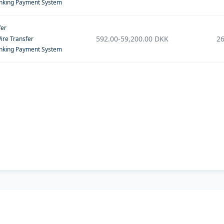
anking Payment System
fer
592.00
-
59,200.00
DKK
26
ire Transfer
anking Payment System