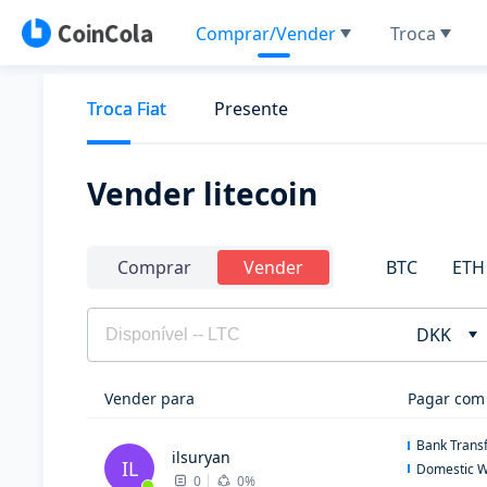
Comprar/Vender
Troca
Troca Fiat
Presente
Vender litecoin
BTC
ETH
Comprar
Vender
DKK
Vender para
Pagar com
Bank Trans
ilsuryan
IL
Domestic W
0
0%