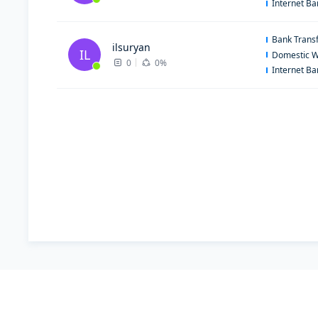
Internet B
Bank Trans
ilsuryan
IL
Domestic W
0
0%
Internet B