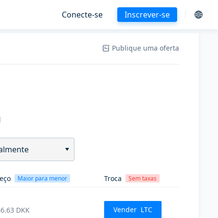
Conecte-se
Inscrever-se
Publique uma oferta
H
almente
eço
Troca
Maior para menor
Sem taxas
Vender
LTC
6.63
DKK