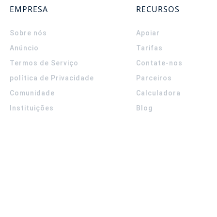
EMPRESA
RECURSOS
Sobre nós
Apoiar
Anúncio
Tarifas
Termos de Serviço
Contate-nos
política de Privacidade
Parceiros
Comunidade
Calculadora
Instituições
Blog