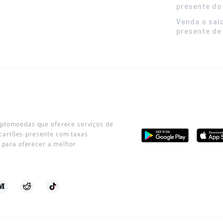
presente do
Venda o sal
presente de
iptomoedas que oferece serviços de
cartões-presente com taxas
o para oferecer a melhor