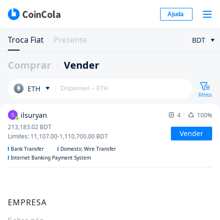
Ajuda
Troca Fiat
Presente
BDT
Comprar
Vender
ETH
Filtros
ilsuryan
4
100%
IL
213,183.02
BDT
Vender
Limites
:
11,107.00
-
1,110,700.00
BDT
Bank Transfer
Domestic Wire Transfer
Internet Banking Payment System
EMPRESA