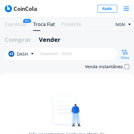
Ajuda
NEW
Expressar
Troca Fiat
Presente
NGN
Comprar
Vender
DASH
Filtros
Venda instantânea