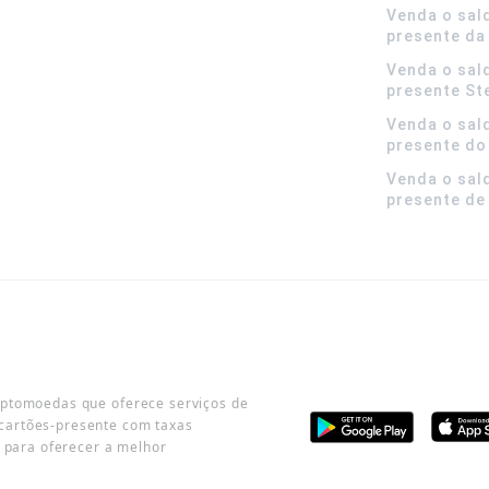
Venda o sal
presente da
Venda o sal
presente S
Venda o sal
presente do
Venda o sal
presente de
iptomoedas que oferece serviços de
cartões-presente com taxas
o para oferecer a melhor