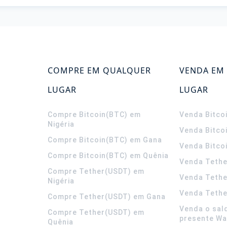
COMPRE EM QUALQUER
VENDA EM
LUGAR
LUGAR
Compre Bitcoin(BTC) em
Venda Bitco
Nigéria
Venda Bitco
Compre Bitcoin(BTC) em Gana
Venda Bitco
Compre Bitcoin(BTC) em Quênia
Venda Tethe
Compre Tether(USDT) em
Venda Teth
Nigéria
Venda Tethe
Compre Tether(USDT) em Gana
Venda o sal
Compre Tether(USDT) em
presente Wa
Quênia