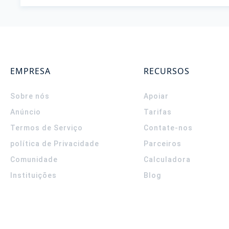
EMPRESA
RECURSOS
Sobre nós
Apoiar
Anúncio
Tarifas
Termos de Serviço
Contate-nos
política de Privacidade
Parceiros
Comunidade
Calculadora
Instituições
Blog