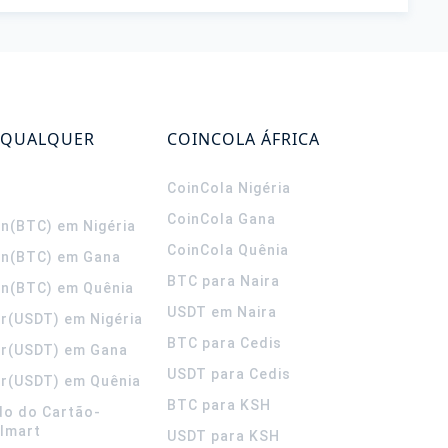
 QUALQUER
COINCOLA ÁFRICA
CoinCola
Nigéria
CoinCola
Gana
in(BTC) em Nigéria
CoinCola
Quênia
in(BTC) em Gana
BTC para Naira
in(BTC) em Quênia
USDT em Naira
r(USDT) em Nigéria
BTC para Cedis
er(USDT) em Gana
USDT para Cedis
r(USDT) em Quênia
BTC para KSH
do do Cartão-
lmart
USDT para KSH