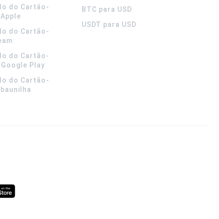
do do Cartão-
BTC para USD
 Apple
USDT para USD
do do Cartão-
team
do do Cartão-
 Google Play
do do Cartão-
 baunilha