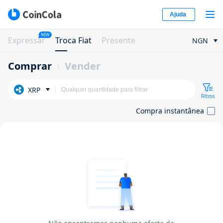
Ajuda
NEW
Expressar
Troca Fiat
Presente
NGN
Comprar
Vender
XRP
Filtros
Compra instantânea