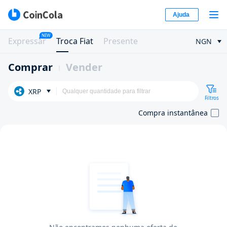
Ajuda
NEW
Expressar
Troca Fiat
Presente
NGN
Comprar
Vender
XRP
Filtros
Compra instantânea