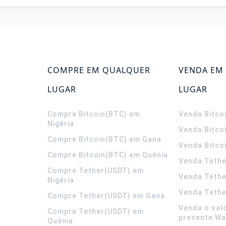
COMPRE EM QUALQUER
VENDA EM
LUGAR
LUGAR
Compre Bitcoin(BTC) em
Venda Bitco
Nigéria
Venda Bitco
Compre Bitcoin(BTC) em Gana
Venda Bitco
Compre Bitcoin(BTC) em Quênia
Venda Tethe
Compre Tether(USDT) em
Venda Teth
Nigéria
Venda Tethe
Compre Tether(USDT) em Gana
Venda o sal
Compre Tether(USDT) em
presente Wa
Quênia