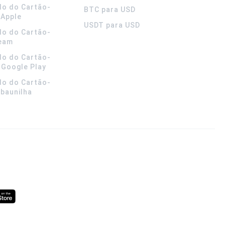
do do Cartão-
BTC para USD
 Apple
USDT para USD
do do Cartão-
team
do do Cartão-
 Google Play
do do Cartão-
 baunilha