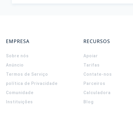
EMPRESA
RECURSOS
Sobre nós
Apoiar
Anúncio
Tarifas
Termos de Serviço
Contate-nos
política de Privacidade
Parceiros
Comunidade
Calculadora
Instituições
Blog