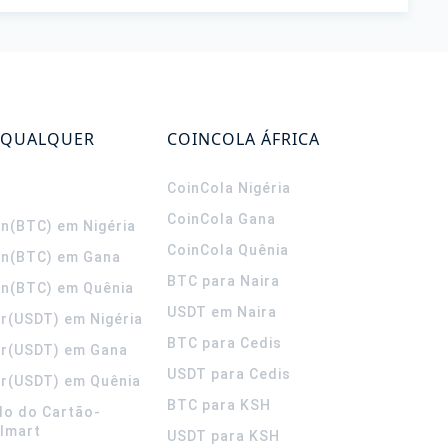
 QUALQUER
COINCOLA ÁFRICA
CoinCola
Nigéria
CoinCola
Gana
in(BTC) em Nigéria
CoinCola
Quênia
in(BTC) em Gana
BTC para Naira
in(BTC) em Quênia
USDT em Naira
r(USDT) em Nigéria
BTC para Cedis
er(USDT) em Gana
USDT para Cedis
r(USDT) em Quênia
BTC para KSH
do do Cartão-
lmart
USDT para KSH