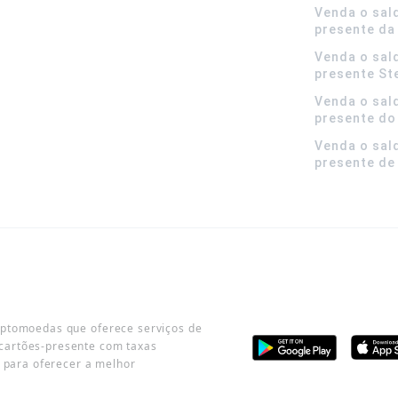
Venda o sal
presente da
Venda o sal
presente S
Venda o sal
presente do
Venda o sal
presente de
iptomoedas que oferece serviços de
cartões-presente com taxas
o para oferecer a melhor