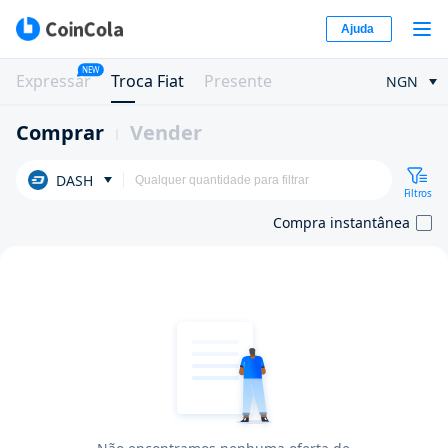
Ajuda
NEW
Expressar
Troca Fiat
Presente
NGN
Comprar
Vender
DASH
Filtros
Compra instantânea