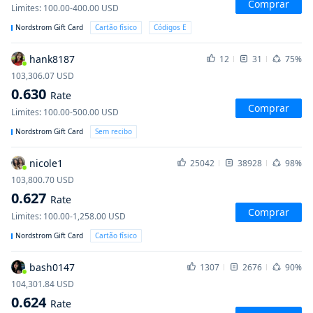
Comprar
Limites
:
100.00-400.00
USD
Nordstrom Gift Card
Cartão físico
Códigos E
hank8187
12
31
75%
103,306.07
USD
0.630
Rate
Comprar
Limites
:
100.00-500.00
USD
Nordstrom Gift Card
Sem recibo
nicole1
25042
38928
98%
103,800.70
USD
0.627
Rate
Comprar
Limites
:
100.00-1,258.00
USD
Nordstrom Gift Card
Cartão físico
bash0147
1307
2676
90%
104,301.84
USD
0.624
Rate