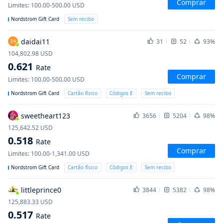
Comprar
Limites
:
100.00-500.00
USD
Nordstrom Gift Card
Sem recibo
daidai11
31
52
93%
DA
104,802.98
USD
0.621
Rate
Comprar
Limites
:
100.00-500.00
USD
Nordstrom Gift Card
Cartão físico
Códigos E
Sem recibo
sweetheart123
3656
5204
98%
125,642.52
USD
0.518
Rate
Comprar
Limites
:
100.00-1,341.00
USD
Nordstrom Gift Card
Cartão físico
Códigos E
Sem recibo
littleprince0
3844
5382
98%
125,883.33
USD
0.517
Rate