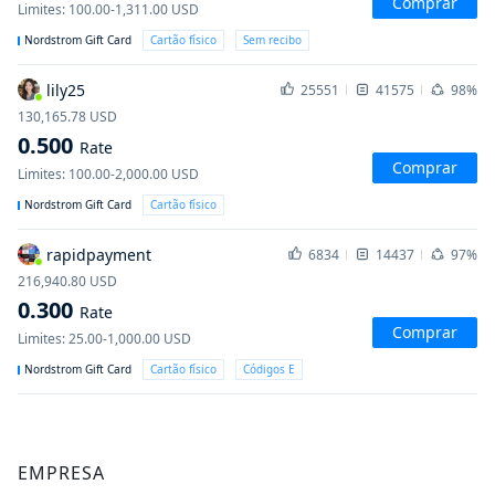
Comprar
Limites
:
100.00-1,311.00
USD
Nordstrom Gift Card
Cartão físico
Sem recibo
lily25
25551
41575
98%
130,165.78
USD
0.500
Rate
Comprar
Limites
:
100.00-2,000.00
USD
Nordstrom Gift Card
Cartão físico
rapidpayment
6834
14437
97%
216,940.80
USD
0.300
Rate
Comprar
Limites
:
25.00-1,000.00
USD
Nordstrom Gift Card
Cartão físico
Códigos E
EMPRESA