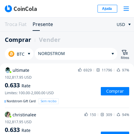
Ajuda
Troca Fiat
Presente
USD
Comprar
Vender
NORDSTROM
BTC
Filtros
ultimate
6929
11796
97%
102,817.95
USD
0.633
Rate
Comprar
Limites
:
100.00-2,000.00
USD
Nordstrom Gift Card
Sem recibo
christinalee
150
309
94%
102,817.95
USD
0.633
Rate