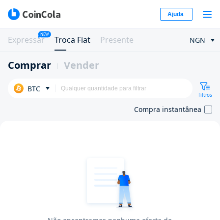
Ajuda
NEW
Expressar
Troca Fiat
Presente
NGN
Comprar
Vender
BTC
Filtros
Compra instantânea