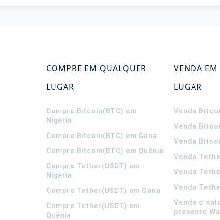
COMPRE EM QUALQUER
VENDA EM
LUGAR
LUGAR
Compre Bitcoin(BTC) em
Venda Bitco
Nigéria
Venda Bitco
Compre Bitcoin(BTC) em Gana
Venda Bitco
Compre Bitcoin(BTC) em Quênia
Venda Tethe
Compre Tether(USDT) em
Venda Teth
Nigéria
Venda Tethe
Compre Tether(USDT) em Gana
Venda o sal
Compre Tether(USDT) em
presente Wa
Quênia