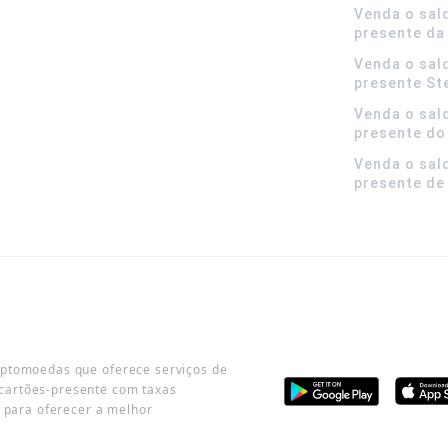
Venda o sal
presente da
Venda o sal
presente S
Venda o sal
presente do
Venda o sal
presente de
iptomoedas que oferece serviços de
cartões-presente com taxas
o para oferecer a melhor