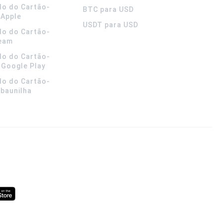
do do Cartão-
BTC para USD
 Apple
USDT para USD
do do Cartão-
team
do do Cartão-
 Google Play
do do Cartão-
 baunilha