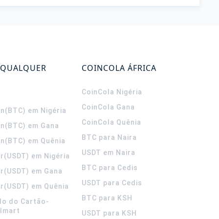
 QUALQUER
COINCOLA ÁFRICA
CoinCola
Nigéria
CoinCola
Gana
in(BTC) em Nigéria
CoinCola
Quênia
in(BTC) em Gana
BTC para Naira
in(BTC) em Quênia
USDT em Naira
r(USDT) em Nigéria
BTC para Cedis
er(USDT) em Gana
USDT para Cedis
r(USDT) em Quênia
BTC para KSH
do do Cartão-
lmart
USDT para KSH