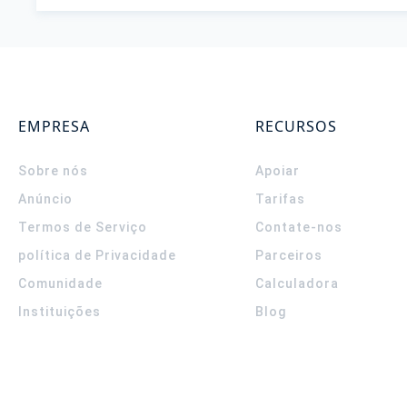
EMPRESA
RECURSOS
Sobre nós
Apoiar
Anúncio
Tarifas
Termos de Serviço
Contate-nos
política de Privacidade
Parceiros
Comunidade
Calculadora
Instituições
Blog