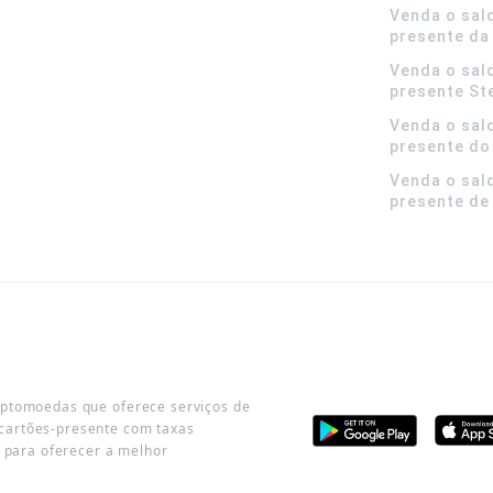
Venda o sal
presente da
Venda o sal
presente S
Venda o sal
presente do
Venda o sal
presente de
iptomoedas que oferece serviços de
cartões-presente com taxas
o para oferecer a melhor