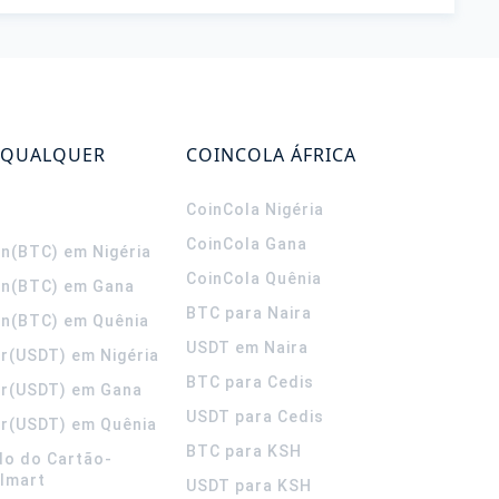
 QUALQUER
COINCOLA ÁFRICA
CoinCola
Nigéria
CoinCola
Gana
in(BTC) em Nigéria
CoinCola
Quênia
in(BTC) em Gana
BTC para Naira
in(BTC) em Quênia
USDT em Naira
r(USDT) em Nigéria
BTC para Cedis
er(USDT) em Gana
USDT para Cedis
r(USDT) em Quênia
BTC para KSH
do do Cartão-
lmart
USDT para KSH