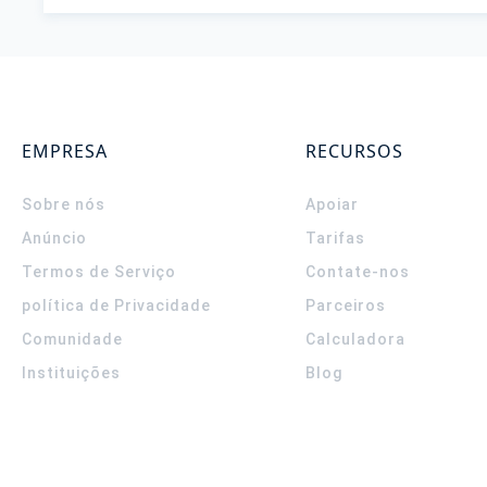
EMPRESA
RECURSOS
Sobre nós
Apoiar
Anúncio
Tarifas
Termos de Serviço
Contate-nos
política de Privacidade
Parceiros
Comunidade
Calculadora
Instituições
Blog