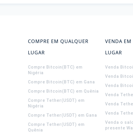
COMPRE EM QUALQUER
VENDA EM
LUGAR
LUGAR
Compre Bitcoin(BTC) em
Venda Bitco
Nigéria
Venda Bitco
Compre Bitcoin(BTC) em Gana
Venda Bitco
Compre Bitcoin(BTC) em Quênia
Venda Tethe
Compre Tether(USDT) em
Venda Teth
Nigéria
Venda Tethe
Compre Tether(USDT) em Gana
Venda o sal
Compre Tether(USDT) em
presente Wa
Quênia