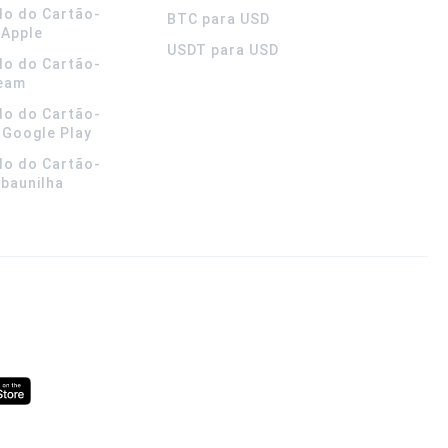
do do Cartão-
BTC para USD
 Apple
USDT para USD
do do Cartão-
team
do do Cartão-
 Google Play
do do Cartão-
 baunilha