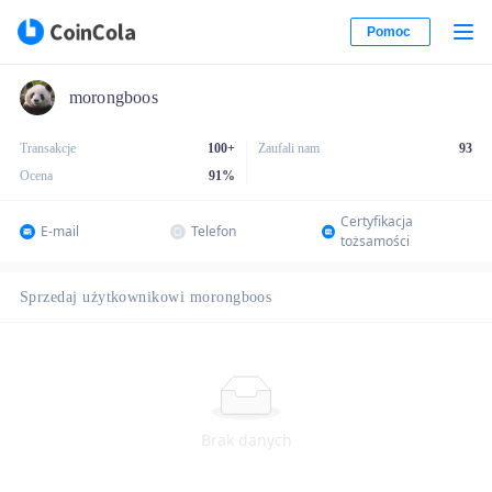
Pomoc
morongboos
Transakcje
100+
Zaufali nam
93
Ocena
91
%
Certyfikacja
E-mail
Telefon
tożsamości
Sprzedaj użytkownikowi morongboos
Brak danych