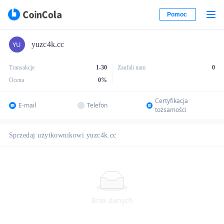
Pomoc
yuzc4k.cc
Transakcje
1-30
Zaufali nam
0
Ocena
0
%
Certyfikacja
E-mail
Telefon
tożsamości
Sprzedaj użytkownikowi yuzc4k.cc
Brak danych