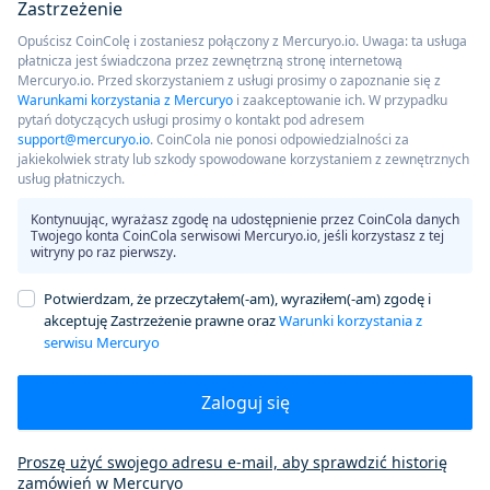
Zastrzeżenie
Opuścisz CoinColę i zostaniesz połączony z Mercuryo.io. Uwaga: ta usługa
płatnicza jest świadczona przez zewnętrzną stronę internetową
Mercuryo.io. Przed skorzystaniem z usługi prosimy o zapoznanie się z
Warunkami korzystania z Mercuryo
i zaakceptowanie ich. W przypadku
pytań dotyczących usługi prosimy o kontakt pod adresem
support@mercuryo.io
. CoinCola nie ponosi odpowiedzialności za
jakiekolwiek straty lub szkody spowodowane korzystaniem z zewnętrznych
usług płatniczych.
Kontynuując, wyrażasz zgodę na udostępnienie przez CoinCola danych
Twojego konta CoinCola serwisowi Mercuryo.io, jeśli korzystasz z tej
witryny po raz pierwszy.
Potwierdzam, że przeczytałem(-am), wyraziłem(-am) zgodę i
akceptuję Zastrzeżenie prawne oraz
Warunki korzystania z
serwisu Mercuryo
Zaloguj się
Proszę użyć swojego adresu e-mail, aby sprawdzić historię
zamówień w Mercuryo