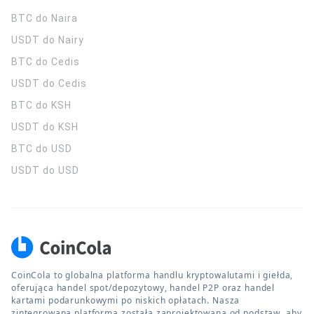
BTC do Naira
USDT do Nairy
BTC do Cedis
USDT do Cedis
BTC do KSH
USDT do KSH
BTC do USD
USDT do USD
CoinCola to globalna platforma handlu kryptowalutami i giełda,
oferująca handel spot/depozytowy, handel P2P oraz handel
kartami podarunkowymi po niskich opłatach. Nasza
zintegrowana platforma została zaprojektowana od podstaw, aby