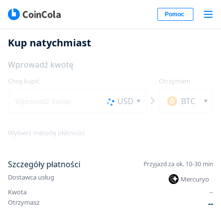
Pomoc
Kup natychmiast
Wprowadź kwotę
Chcę kupić
Otrzymam
USD
BTC
Wybierz metodę płatności
Szczegóły płatności
Przyjazd za ok. 10-30 min
Dostawca usług
Mercuryo
Kwota
-
-
Otrzymasz
-
-