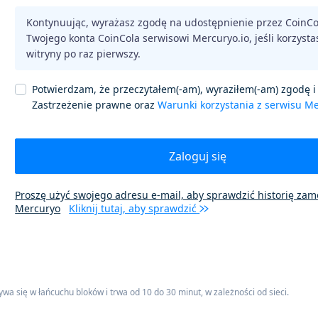
Kontynuując, wyrażasz zgodę na udostępnienie przez CoinC
Twojego konta CoinCola serwisowi Mercuryo.io, jeśli korzystas
witryny po raz pierwszy.
Potwierdzam, że przeczytałem(-am), wyraziłem(-am) zgodę i
Zastrzeżenie prawne oraz
Warunki korzystania z serwisu M
Zaloguj się
Proszę użyć swojego adresu e-mail, aby sprawdzić historię za
Mercuryo
Kliknij tutaj, aby sprawdzić
ywa się w łańcuchu bloków i trwa od 10 do 30 minut, w zależności od sieci.