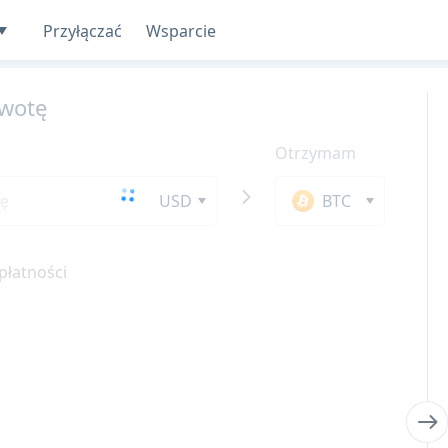
Przyłączać
Wsparcie
wotę
Otrzymam
USD
BTC
płatności