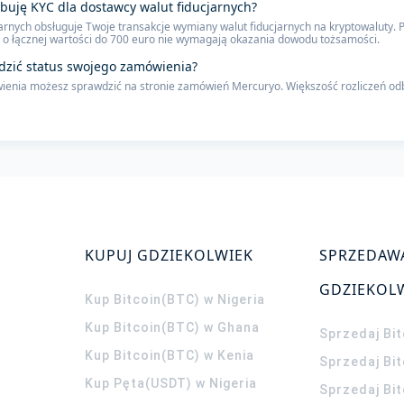
ebuję KYC dla dostawcy walut fiducjarnych?
arnych obsługuje Twoje transakcje wymiany walut fiducjarnych na kryptowaluty. P
o łącznej wartości do 700 euro nie wymagają okazania dowodu tożsamości.
dzić status swojego zamówienia?
enia możesz sprawdzić na stronie zamówień Mercuryo. Większość rozliczeń odbyw
KUPUJ GDZIEKOLWIEK
SPRZEDAW
GDZIEKOL
Kup Bitcoin(BTC) w Nigeria
Kup Bitcoin(BTC) w Ghana
Sprzedaj Bit
Kup Bitcoin(BTC) w Kenia
Sprzedaj Bi
Kup Pęta(USDT) w Nigeria
Sprzedaj Bi