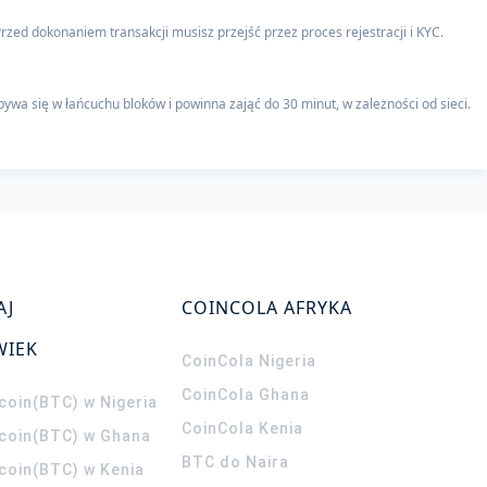
rzed dokonaniem transakcji musisz przejść przez proces rejestracji i KYC.
a się w łańcuchu bloków i powinna zająć do 30 minut, w zależności od sieci.
AJ
COINCOLA AFRYKA
WIEK
CoinCola
Nigeria
CoinCola
Ghana
coin(BTC) w Nigeria
CoinCola
Kenia
tcoin(BTC) w Ghana
BTC do Naira
tcoin(BTC) w Kenia