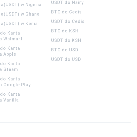
USDT do Nairy
ta(USDT) w Nigeria
BTC do Cedis
ta(USDT) w Ghana
USDT do Cedis
ta(USDT) w Kenia
BTC do KSH
ldo Karta
a Walmart
USDT do KSH
ldo Karta
BTC do USD
a Apple
USDT do USD
ldo Karta
a Steam
ldo Karta
 Google Play
ldo Karta
 Vanilla