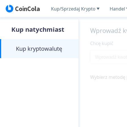
Kup/Sprzedaj Krypto
Handel
Kup natychmiast
Wprowadź k
Chcę kupić
Kup kryptowalutę
Wybierz metodę 