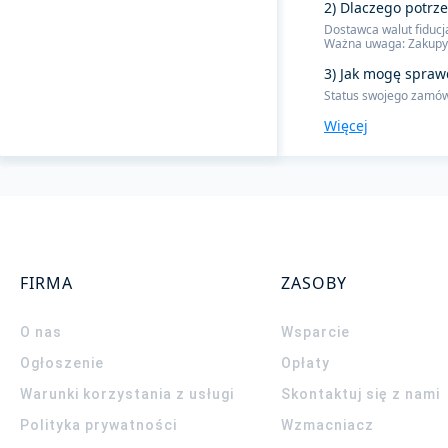
2) Dlaczego potrz
Dostawca walut fiducj
Ważna uwaga: Zakupy 
3) Jak mogę spraw
Status swojego zamówi
Więcej
FIRMA
ZASOBY
O nas
Wsparcie
Ogłoszenie
Opłaty
Warunki korzystania z usługi
Skontaktuj się z nami
Polityka prywatności
Wzmacniacz