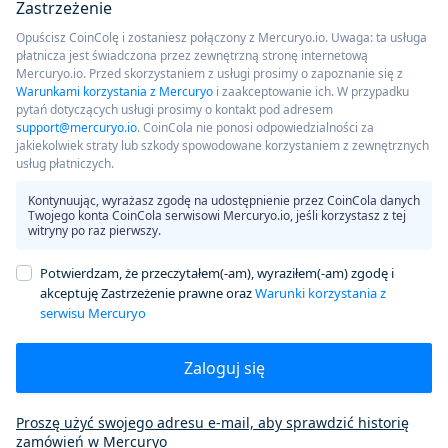
Zastrzeżenie
Opuścisz CoinColę i zostaniesz połączony z Mercuryo.io. Uwaga: ta usługa
płatnicza jest świadczona przez zewnętrzną stronę internetową
Mercuryo.io. Przed skorzystaniem z usługi prosimy o zapoznanie się z
Warunkami korzystania z Mercuryo
i zaakceptowanie ich. W przypadku
pytań dotyczących usługi prosimy o kontakt pod adresem
support@mercuryo.io
. CoinCola nie ponosi odpowiedzialności za
jakiekolwiek straty lub szkody spowodowane korzystaniem z zewnętrznych
usług płatniczych.
Kontynuując, wyrażasz zgodę na udostępnienie przez CoinCola danych
Twojego konta CoinCola serwisowi Mercuryo.io, jeśli korzystasz z tej
witryny po raz pierwszy.
Potwierdzam, że przeczytałem(-am), wyraziłem(-am) zgodę i
akceptuję Zastrzeżenie prawne oraz
Warunki korzystania z
serwisu Mercuryo
Zaloguj się
Proszę użyć swojego adresu e-mail, aby sprawdzić historię
zamówień w Mercuryo