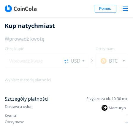
Pomoc
Kup natychmiast
Wprowadź kwotę
Chcę kupić
Otrzymam
USD
BTC
Wybierz metodę płatności
Szczegóły płatności
Przyjazd za ok. 10-30 min
Dostawca usług
Mercuryo
Kwota
-
-
Otrzymasz
-
-