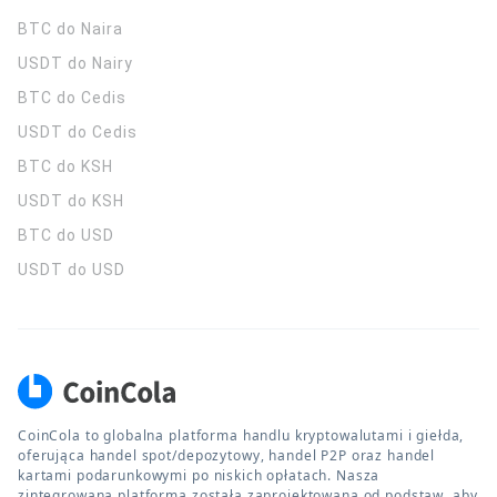
BTC do Naira
USDT do Nairy
BTC do Cedis
USDT do Cedis
BTC do KSH
USDT do KSH
BTC do USD
USDT do USD
CoinCola to globalna platforma handlu kryptowalutami i giełda,
oferująca handel spot/depozytowy, handel P2P oraz handel
kartami podarunkowymi po niskich opłatach. Nasza
zintegrowana platforma została zaprojektowana od podstaw, aby