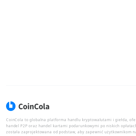
CoinCola to globalna platforma handlu kryptowalutami i giełda, of
handel P2P oraz handel kartami podarunkowymi po niskich opłatac
została zaprojektowana od podstaw, aby zapewnić użytkownikom n