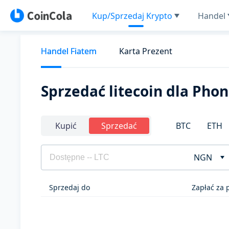
Kup/Sprzedaj Krypto
Handel
Handel Fiatem
Karta Prezent
Sprzedać litecoin dla Pho
BTC
ETH
Kupić
Sprzedać
NGN
Sprzedaj do
Zapłać za