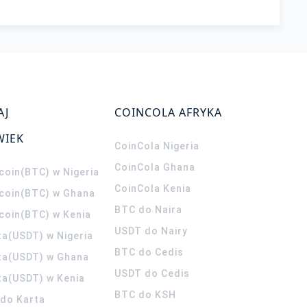
AJ
COINCOLA AFRYKA
WIEK
CoinCola
Nigeria
CoinCola
Ghana
coin(BTC) w Nigeria
CoinCola
Kenia
tcoin(BTC) w Ghana
BTC do Naira
tcoin(BTC) w Kenia
USDT do Nairy
ta(USDT) w Nigeria
BTC do Cedis
ta(USDT) w Ghana
USDT do Cedis
ta(USDT) w Kenia
BTC do KSH
ldo Karta