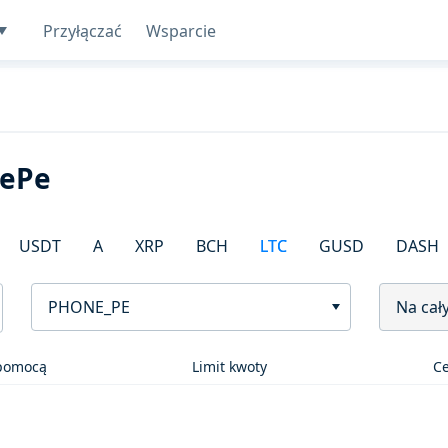
Przyłączać
Wsparcie
nePe
USDT
A
XRP
BCH
LTC
GUSD
DASH
PHONE_PE
Na cał
 pomocą
Limit kwoty
C