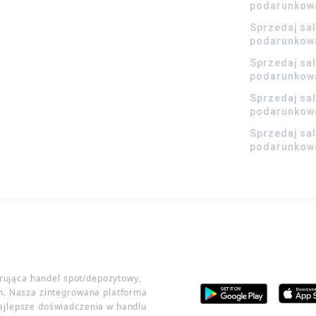
podarunkow
Sprzedaj sa
podarunkow
Sprzedaj sa
podarunkow
Sprzedaj sa
podarunkowa
Sprzedaj sa
podarunkowa
erująca handel spot/depozytowy,
h. Nasza zintegrowana platforma
ajlepsze doświadczenia w handlu