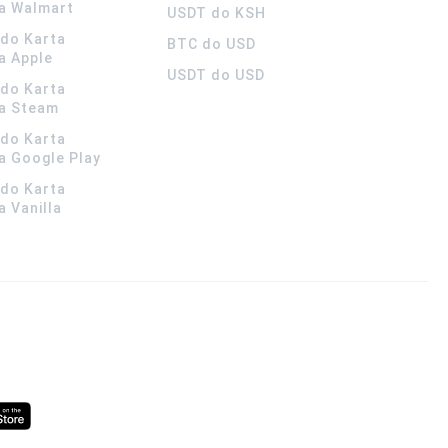
a Walmart
USDT do KSH
ldo Karta
BTC do USD
a Apple
USDT do USD
ldo Karta
a Steam
ldo Karta
 Google Play
ldo Karta
 Vanilla